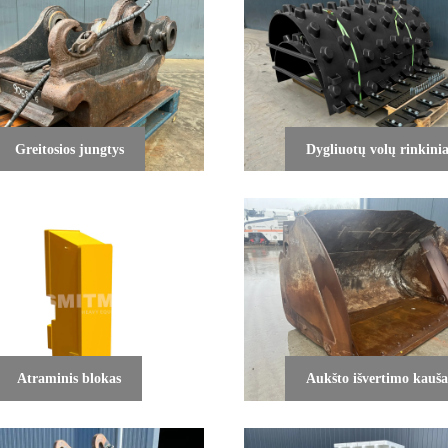
Greitosios jungtys
Dygliuotų volų rinkinia
Atraminis blokas
Aukšto išvertimo kauša