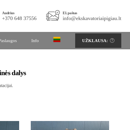
Telefono Nr.
Audrius
El. paštas
El. paštas
+370 686 86333
+370 648 37556
info@ekskavatoriaipigiau.lt
info@ekskavatoriaipigiau.lt
Paslaugos
Info
UŽKLAUSA:
UŽKLAUSA:
inės dalys
tacijai.