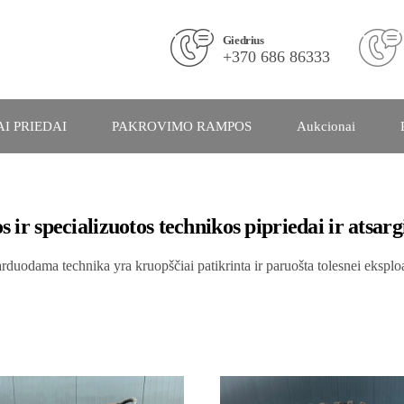
Giedrius
+370 686 86333
I PRIEDAI
PAKROVIMO RAMPOS
Aukcionai
s ir specializuotos technikos pipriedai ir atsarg
rduodama technika yra kruopščiai patikrinta ir paruošta tolesnei eksploa