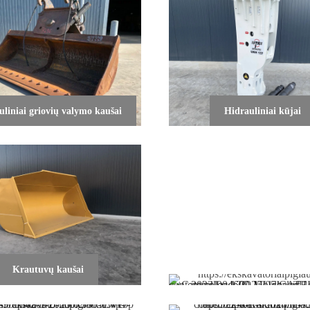
uliniai griovių valymo kaušai
Hidrauliniai kūjai
Krautuvų kaušai