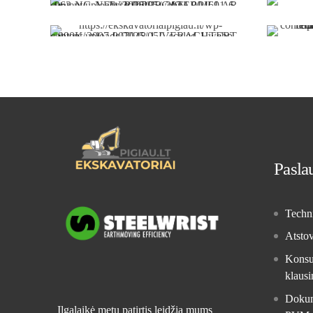
Riperiai
Ratinio krautuvo greitosios jungtys
Pasla
Techni
Atsto
Konsul
klausi
Dokume
Ilgalaikė metų patirtis leidžia mums