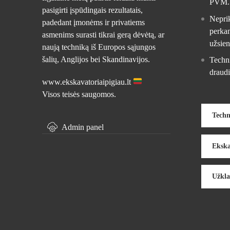
PVM.
pasigirti įspūdingais rezultatais,
Nepri
padedant įmonėms ir privatiems
perkan
asmenims surasti tikrai gerą dėvėtą, ar
užsien
naują techniką iš Europos sąjungos
šalių, Anglijos bei Skandinavijos.
Techn
draudi
www.ekskavatoriaipigiau.lt
Visos teisės saugomos.
Techn
Admin panel
Ekska
Užkla