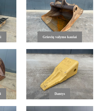
i
Griovių valymo kaušai
i
Dantys