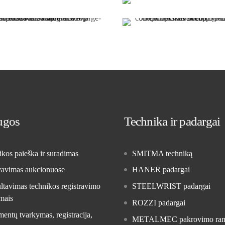
Peiliai
Šakės
Rūšiavimo griebtuvai
Skarifikuokliai
Smulkintuvai
ugos
Technika ir padargai
kos paieška ir suradimas
SMITMA techniką
vavimas aukcionuose
HANER padargai
tavimas technikos registravimo
STEELWRIST padargai
mais
ROZZI padargai
ntų tvarkymas, registracija,
METALMEC pakrovimo ra