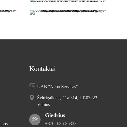
Priekiniai peiliai
Nykštys (kaušo spaudiklis)
Ašmenys
Kontaktai
UAB "Nepo Servisas"
Švitrigailos g. 11a 314, LT-03223
Vilnius
Giedrius
+370 -686-86333
mpos