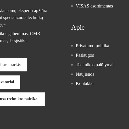
VISAS asortimentas
klausomų ekspertų apžiūra
t specializuotą techniką
yje
Apie
ikos gabenimas, CMR
mas, Logistika
Privatumo politika
Paslaugos
Technikos paiūlymai
ikos markės
Naujienos
vatoriai
Kontaktai
usa trchnikos paieškai