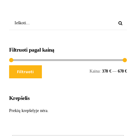
Filtruoti pagal kainą
Kaina:
370 €
—
670 €
Filtruoti
Krepšelis
Prekių krepšelyje nėra.