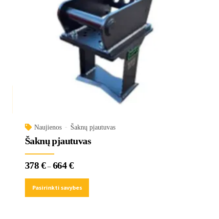
The
options
may
be
chosen
on
the
product
page
Naujienos
Šaknų pjautuvas
Šaknų pjautuvas
378
€
664
€
Price
–
range:
378 €
Pasirinkti savybes
through
664 €