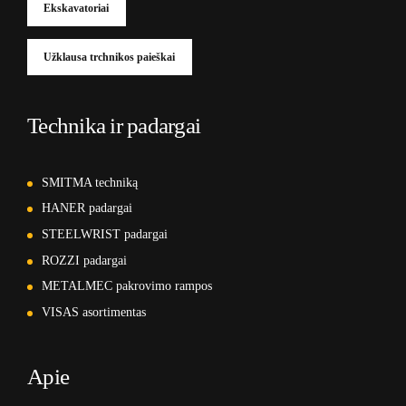
Ekskavatoriai
Užklausa trchnikos paieškai
Technika ir padargai
SMITMA techniką
HANER padargai
STEELWRIST padargai
ROZZI padargai
METALMEC pakrovimo rampos
VISAS asortimentas
Apie