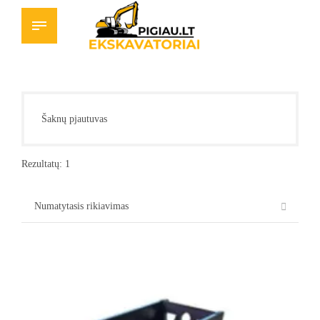
Šaknų pjautuvas
Rezultatų: 1
This
product
has
multiple
variants.