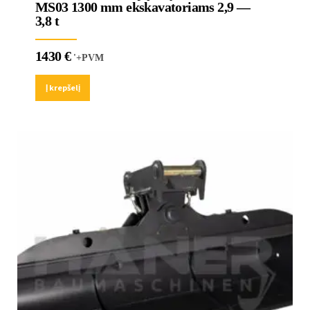
MS03 1300 mm ekskavatoriams 2,9 —
3,8 t
1430
€
'+PVM
Į krepšelį