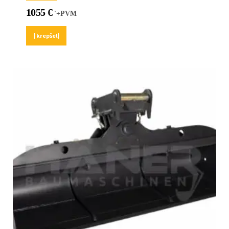
1055
€
'+PVM
Į krepšelį