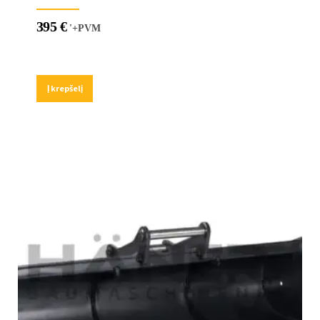
395
€
'+PVM
Į krepšelį