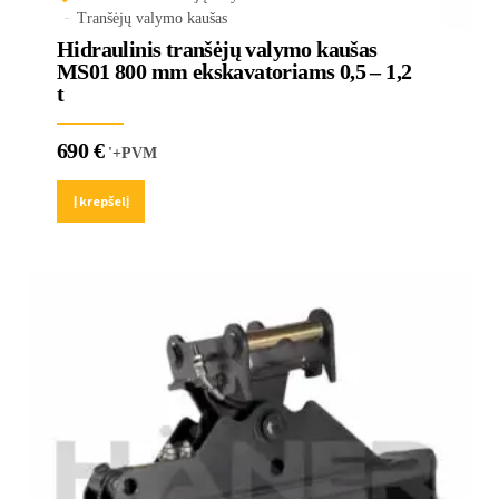
Tranšėjų valymo kaušas
Hidraulinis tranšėjų valymo kaušas
MS01 800 mm ekskavatoriams 0,5 – 1,2
t
690
€
'+PVM
Į krepšelį