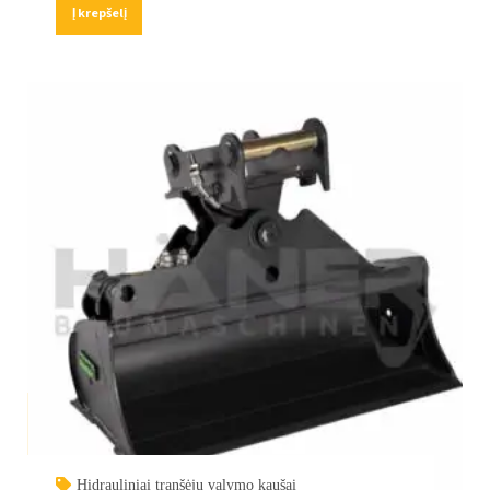
Į krepšelį
Hidrauliniai tranšėjų valymo kaušai