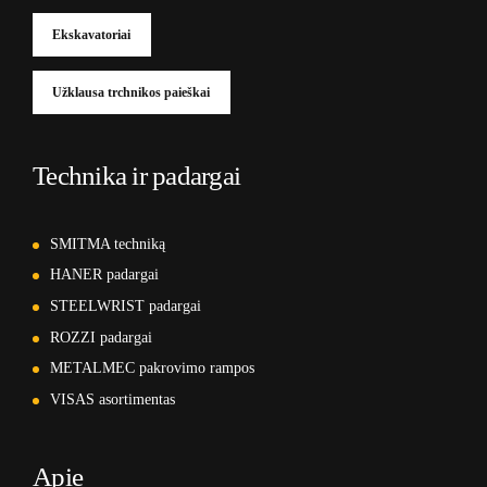
Ekskavatoriai
Užklausa trchnikos paieškai
Technika ir padargai
SMITMA techniką
HANER padargai
STEELWRIST padargai
ROZZI padargai
METALMEC pakrovimo rampos
VISAS asortimentas
Apie