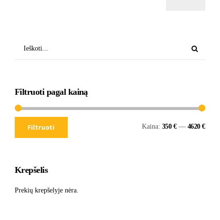
Filtruoti pagal kainą
Kaina:
350 €
—
4620 €
Filtruoti
Krepšelis
Prekių krepšelyje nėra.