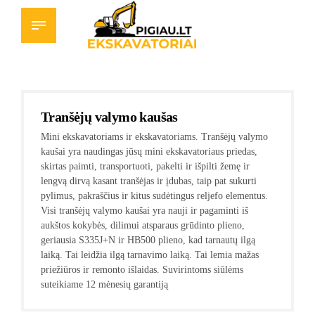
Tranšėjų valymo kaušas
Mini ekskavatoriams ir ekskavatoriams. Tranšėjų valymo
kaušai yra naudingas jūsų mini ekskavatoriaus priedas,
skirtas paimti, transportuoti, pakelti ir išpilti žemę ir
lengvą dirvą kasant tranšėjas ir įdubas, taip pat sukurti
pylimus, pakraščius ir kitus sudėtingus reljefo elementus.
Visi tranšėjų valymo kaušai yra nauji ir pagaminti iš
aukštos kokybės, dilimui atsparaus grūdinto plieno,
geriausia S335J+N ir HB500 plieno, kad tarnautų ilgą
laiką. Tai leidžia ilgą tarnavimo laiką. Tai lemia mažas
priežiūros ir remonto išlaidas. Suvirintoms siūlėms
suteikiame 12 mėnesių garantiją