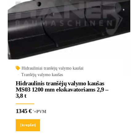
Hidrauliniai tranšėjų valymo kaušai
Tranšėjų valymo kaušas
Hidraulinis tranšėjų valymo kaušas
MS03 1200 mm ekskavatoriams 2,9 –
3,8 t
1345
€
'+PVM
Į krepšelį