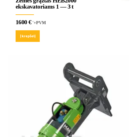
Žemės grąžtas HEB2000
ekskavatoriams 1 — 3 t
1600
€
'+PVM
Į krepšelį