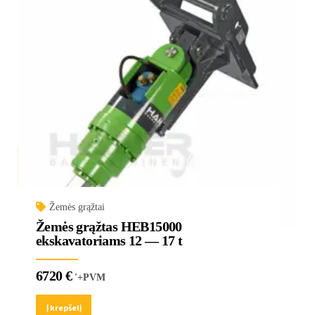
Žemės grąžtai
Žemės grąžtas HEB15000
ekskavatoriams 12 — 17 t
6720
€
'+PVM
Į krepšelį