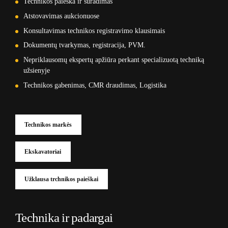
Technikos paieška ir suradimas
Atstovavimas aukcionuose
Konsultavimas technikos registravimo klausimais
Dokumentų tvarkymas, registracija, PVM.
Nepriklausomų ekspertų apžiūra perkant specializuotą techniką
užsienyje
Technikos gabenimas, CMR draudimas, Logistika
Technikos markės
Ekskavatoriai
Užklausa trchnikos paieškai
Technika ir padargai