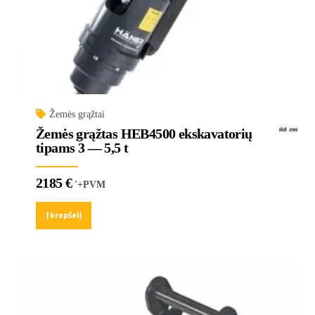
Žemės grąžtai
Žemės grąžtas HEB4500 ekskavatorių
tipams 3 — 5,5 t
2185
€
'+PVM
Į krepšelį