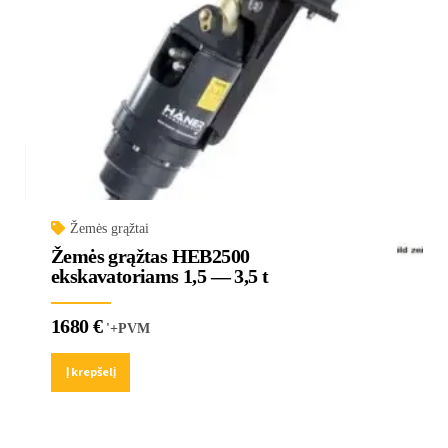
Žemės grąžtai
Žemės grąžtas HEB2500
ekskavatoriams 1,5 — 3,5 t
1680
€
'+PVM
Į krepšelį