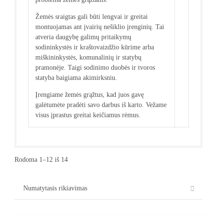
Žemės sraigtas gali būti lengvai ir greitai
montuojamas ant įvairių nešiklio įrenginių. Tai
atveria daugybę galimų pritaikymų
sodininkystės ir kraštovaizdžio kūrime arba
miškininkystės, komunalinių ir statybų
pramonėje. Taigi sodinimo duobės ir tvoros
statyba baigiama akimirksniu.
Įrengiame žemės grąžtus, kad juos gavę
galėtumėte pradėti savo darbus iš karto. Vežame
visus įprastus greitai keičiamus rėmus.
Rodoma 1–12 iš 14