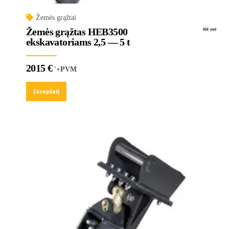
Žemės grąžtai
Žemės grąžtas HEB3500
ekskavatoriams 2,5 — 5 t
2015
€
'+PVM
Į krepšelį