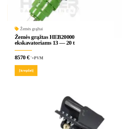
Žemės grąžtai
Žemės grąžtas HEB20000
ekskavatoriams 13 — 20 t
8570
€
'+PVM
Į krepšelį