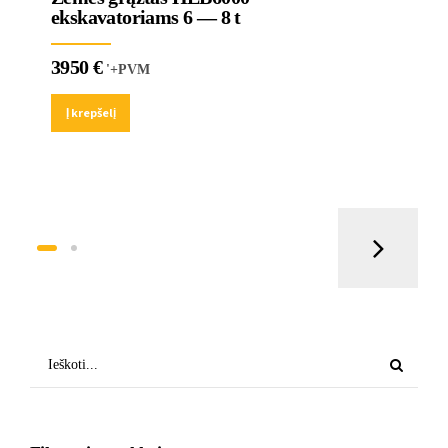
ekskavatoriams 6 — 8 t
3950
€
'+PVM
Į krepšelį