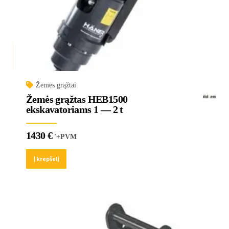
Žemės grąžtai
Žemės grąžtas HEB1500
ekskavatoriams 1 — 2 t
1430
€
'+PVM
Į krepšelį