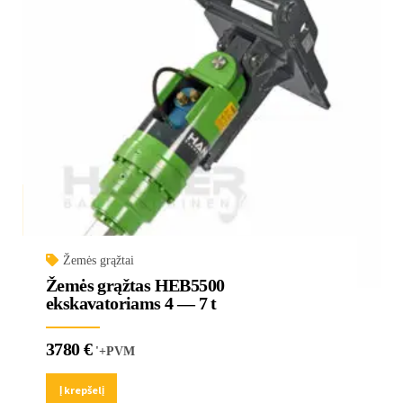
Žemės grąžtai
Žemės grąžtas HEB5500
ekskavatoriams 4 — 7 t
3780
€
'+PVM
Į krepšelį