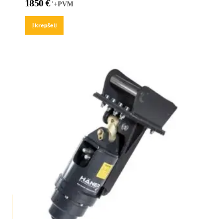
1850
€
'+PVM
Į krepšelį