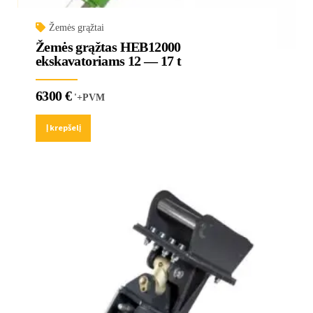
Žemės grąžtai
Žemės grąžtas HEB12000
ekskavatoriams 12 — 17 t
6300
€
'+PVM
Į krepšelį