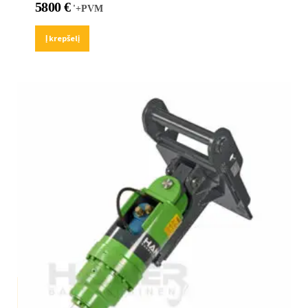
5800
€
'+PVM
Į krepšelį