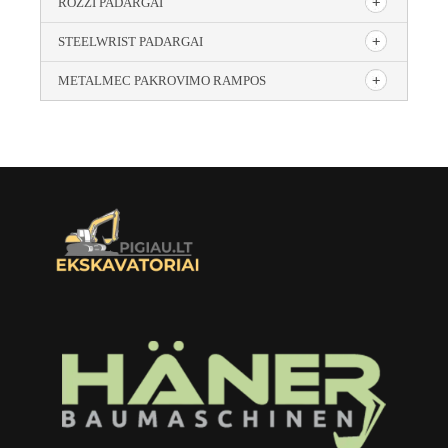
ROZZI PADARGAI
STEELWRIST PADARGAI
METALMEC PAKROVIMO RAMPOS