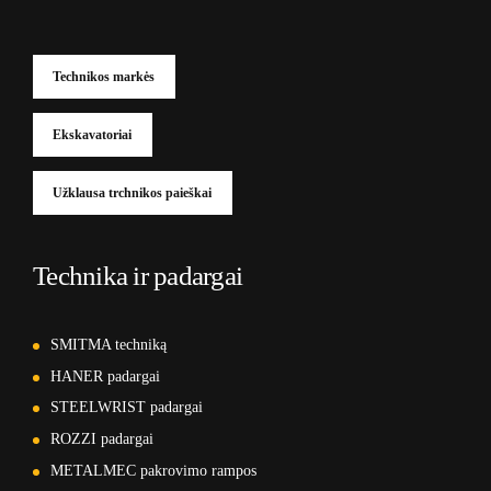
Technikos markės
Ekskavatoriai
Užklausa trchnikos paieškai
Technika ir padargai
SMITMA techniką
HANER padargai
STEELWRIST padargai
ROZZI padargai
METALMEC pakrovimo rampos