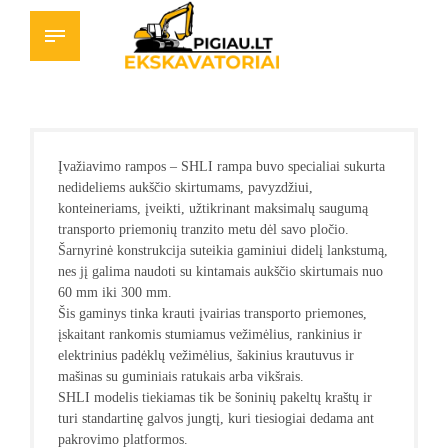
Įvažiavimo rampos – SHLI rampa buvo specialiai sukurta
nedideliems aukščio skirtumams, pavyzdžiui,
konteineriams, įveikti, užtikrinant maksimalų saugumą
transporto priemonių tranzito metu dėl savo pločio.
Šarnyrinė konstrukcija suteikia gaminiui didelį lankstumą,
nes jį galima naudoti su kintamais aukščio skirtumais nuo
60 mm iki 300 mm.
Šis gaminys tinka krauti įvairias transporto priemones,
įskaitant rankomis stumiamus vežimėlius, rankinius ir
elektrinius padėklų vežimėlius, šakinius krautuvus ir
mašinas su guminiais ratukais arba vikšrais.
SHLI modelis tiekiamas tik be šoninių pakeltų kraštų ir
turi standartinę galvos jungtį, kuri tiesiogiai dedama ant
pakrovimo platformos.