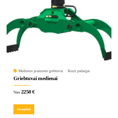
Medienos pramonės grėbtuvai
Rozzi padargai
Griebtuvai medienai
2250
€
Nuo
Į krepšelį