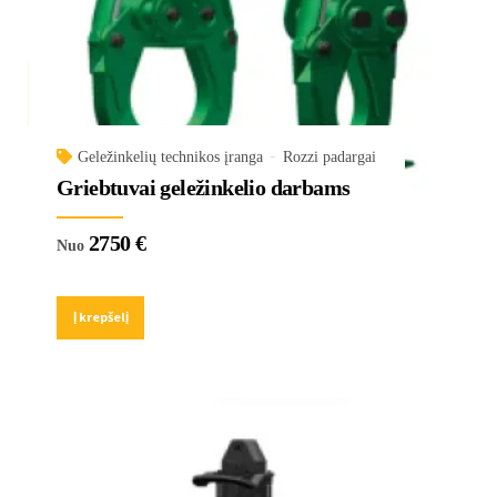
Geležinkelių technikos įranga
Rozzi padargai
Griebtuvai geležinkelio darbams
2750
€
Nuo
Į krepšelį