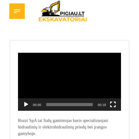
Video
grotuvas
00:00
00:18
Rozzi SpA tai Italų gamintojas kuris specializuojasi
hidraulinių ir elektrohidraulinių priedų bei įrangos
gamyboje.