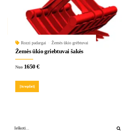
Rozzi padargai
Žemės ūkio grėbtuvai
Žemės ūkio griebtuvai šakės
1650
€
Nuo
Į krepšelį