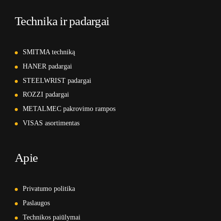
Technika ir padargai
SMITMA techniką
HANER padargai
STEELWRIST padargai
ROZZI padargai
METALMEC pakrovimo rampos
VISAS asortimentas
Apie
Privatumo politika
Paslaugos
Technikos paiūlymai