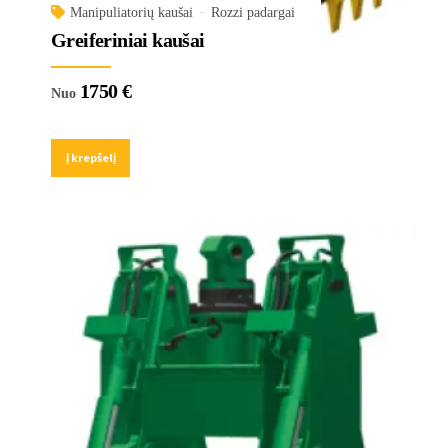
Manipuliatorių kaušai
Rozzi padargai
Greiferiniai kaušai
1750
€
Nuo
Į krepšelį