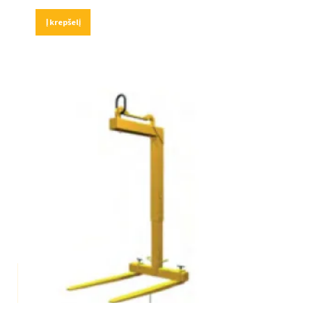
Į krepšelį