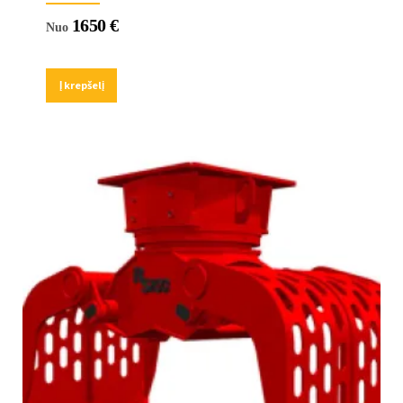
1650
€
Nuo
Į krepšelį