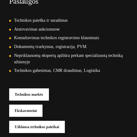
Paslaugos
Technikos paieška ir suradimas
Atstovavimas aukcionuose
Konsultavimas technikos registravimo klausimais
Dokumentų tvarkymas, registracija, PVM.
Nepriklausomų ekspertų apžiūra perkant specializuotą techniką
užsienyje
Technikos gabenimas, CMR draudimas, Logistika
Technikos markės
Ekskavatoriai
Užklausa trchnikos paieškai