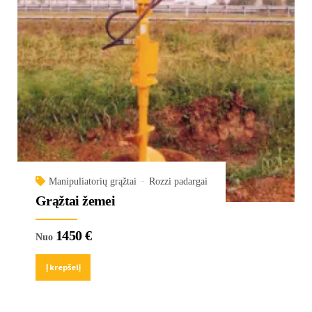
Manipuliatorių grąžtai
Rozzi padargai
Grąžtai žemei
1450
€
Nuo
Į krepšelį