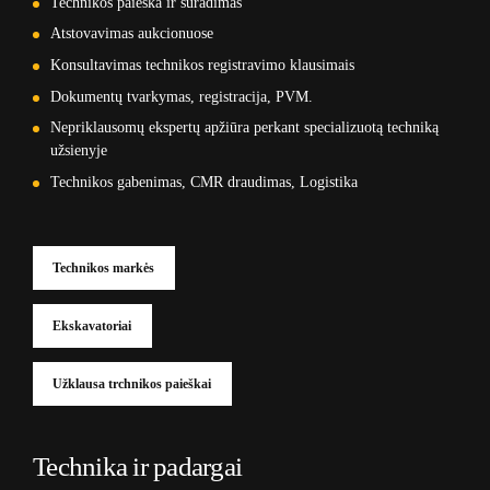
Technikos paieška ir suradimas
Atstovavimas aukcionuose
Konsultavimas technikos registravimo klausimais
Dokumentų tvarkymas, registracija, PVM.
Nepriklausomų ekspertų apžiūra perkant specializuotą techniką
užsienyje
Technikos gabenimas, CMR draudimas, Logistika
Technikos markės
Ekskavatoriai
Užklausa trchnikos paieškai
Technika ir padargai