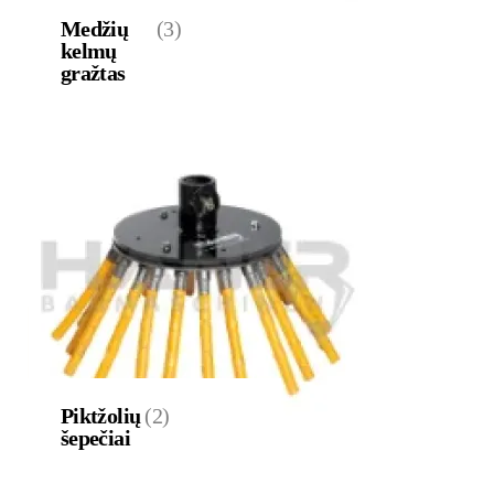
Medžių
(3)
kelmų
gražtas
Piktžolių
(2)
šepečiai