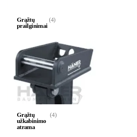
Grąžtų
(4)
prailginimai
Grąžtų
(4)
užkabinimo
atrama