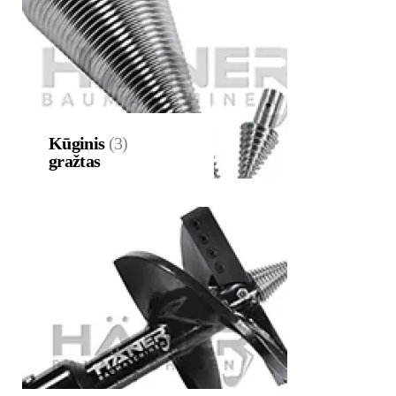
Kūginis
(3)
gražtas