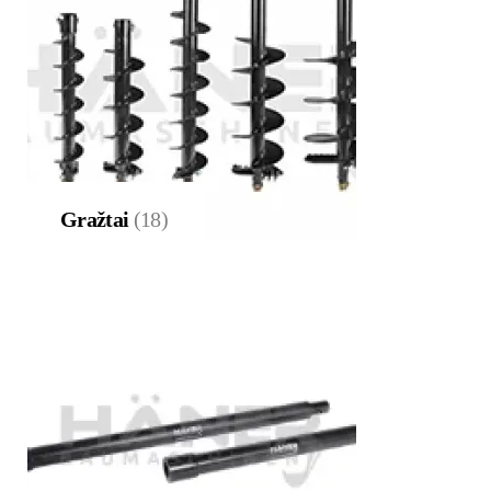
Gražtai
(18)