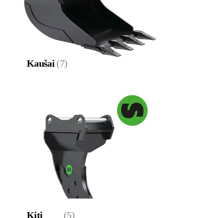
Kaušai
(7)
Kiti
(5)