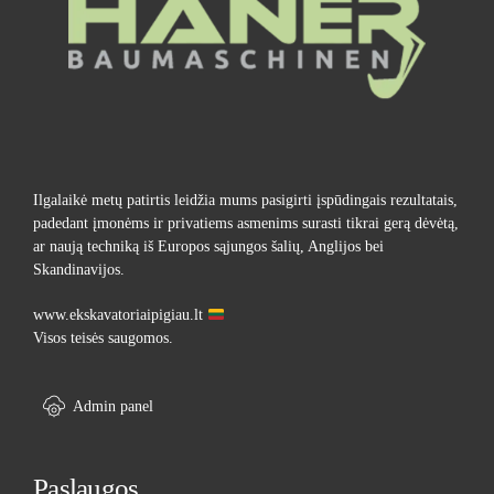
Ilgalaikė metų patirtis leidžia mums pasigirti įspūdingais rezultatais,
padedant įmonėms ir privatiems asmenims surasti tikrai gerą dėvėtą,
ar naują techniką iš Europos sąjungos šalių, Anglijos bei
Skandinavijos.
www.ekskavatoriaipigiau.lt
Visos teisės saugomos.
Admin panel
Paslaugos