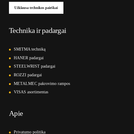
Užklausa trchnikos paieškai
Technika ir padargai
SMITMA techniką
HANER padargai
STEELWRIST padargai
ROZZI padargai
METALMEC pakrovimo rampos
VISAS asortimentas
Apie
Privatumo politika