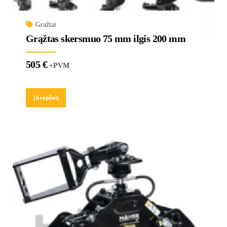
Gražtai
Grąžtas skersmuo 75 mm ilgis 200 mm
505
€
+PVM
Į krepšelį