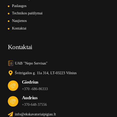
Paslaugos
Technikos paiūlymai
Naujienos
Kontaktai
Kontaktai
UAB "Nepo Servisas"
Švitrigailos g. 11a 314, LT-03223 Vilnius
Giedrius
+370 -686-86333
Audrius
+370-648-37556
info@ekskavatoriaipigiau.lt