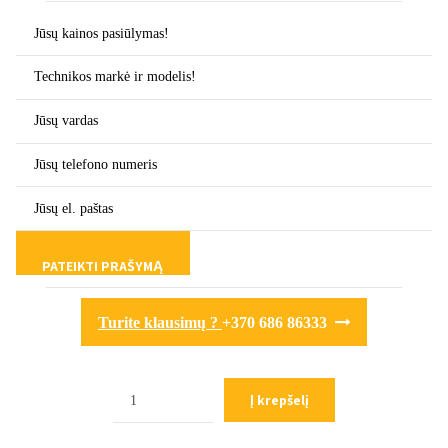
Turite klausimų ?
+370 686 86333
Kiekis
Į krepšelį