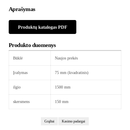
Aprašymas
Produktų katalogas PDF
Produkto duomenys
Būklė
Naujos prekės
Įrašymas
75 mm (kvadratinis)
ilgio
1500 mm
skersmens
150 mm
Grąžtai
Kasimo padargai