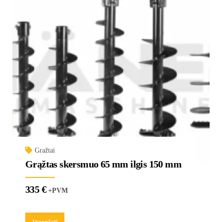
Gražtai
Grąžtas skersmuo 65 mm ilgis 150 mm
335
€
+PVM
Į krepšelį