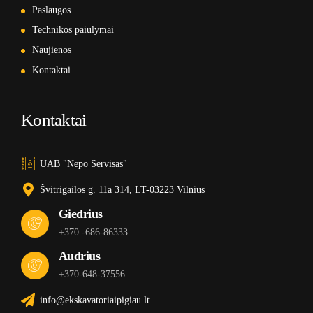
Paslaugos
Technikos paiūlymai
Naujienos
Kontaktai
Kontaktai
UAB "Nepo Servisas"
Švitrigailos g. 11a 314, LT-03223 Vilnius
Giedrius
+370 -686-86333
Audrius
+370-648-37556
info@ekskavatoriaipigiau.lt