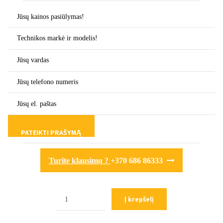
Turite klausimų ?
+370 686 86333
Kiekis
Į krepšelį