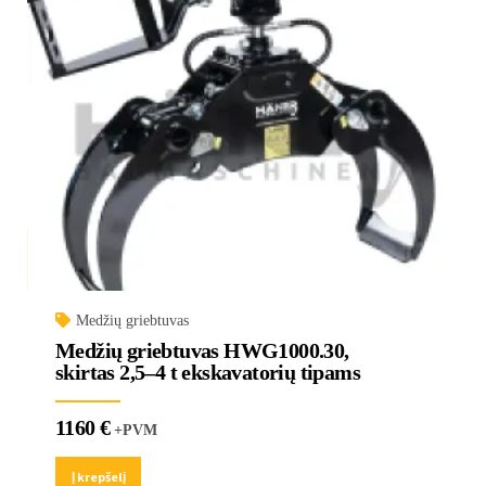
Medžių griebtuvas
Medžių griebtuvas HWG1000.30,
skirtas 2,5–4 t ekskavatorių tipams
1160
€
+PVM
Į krepšelį