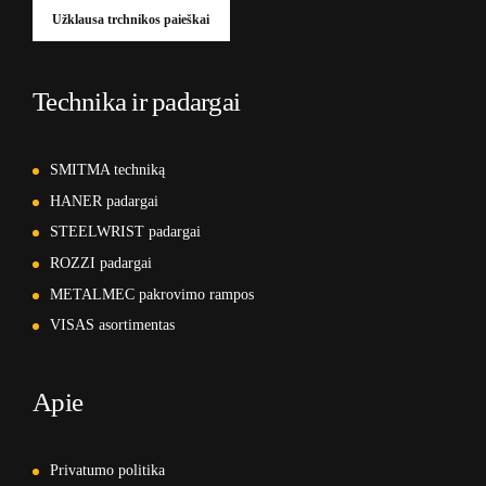
Užklausa trchnikos paieškai
Technika ir padargai
SMITMA techniką
HANER padargai
STEELWRIST padargai
ROZZI padargai
METALMEC pakrovimo rampos
VISAS asortimentas
Apie
Privatumo politika