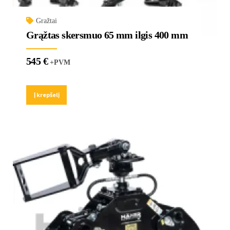
Gražtai
Grąžtas skersmuo 65 mm ilgis 400 mm
545
€
+PVM
Į krepšelį