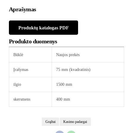
Aprašymas
Produktų katalogas PDF
Produkto duomenys
Būklė
Naujos prekės
Įrašymas
75 mm (kvadratinis)
ilgio
1500 mm
skersmens
400 mm
Grąžtai
Kasimo padargai