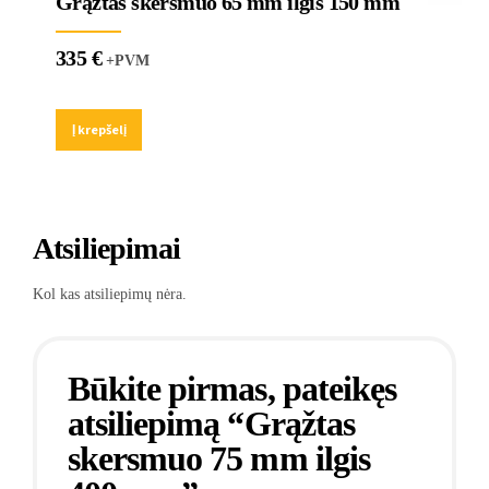
Grąžtas skersmuo 65 mm ilgis 150 mm
335
€
+PVM
Į krepšelį
Atsiliepimai
Kol kas atsiliepimų nėra.
Būkite pirmas, pateikęs
atsiliepimą “Grąžtas
skersmuo 75 mm ilgis