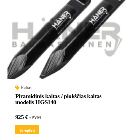
Kaltas
Piramidinis kaltas / plokščias kaltas
modelis HGS140
925
€
+PVM
Į krepšelį