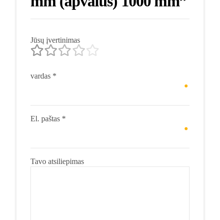
mm (apvalus) 1000 mm”
Jūsų įvertinimas
vardas
*
El. paštas
*
Tavo atsiliepimas