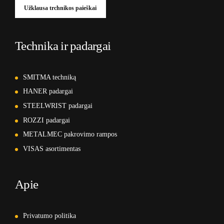
Užklausa trchnikos paieškai
Technika ir padargai
SMITMA techniką
HANER padargai
STEELWRIST padargai
ROZZI padargai
METALMEC pakrovimo rampos
VISAS asortimentas
Apie
Privatumo politika