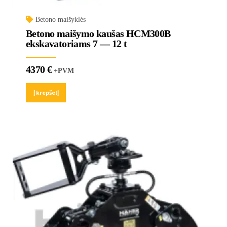
Betono maišyklės
Betono maišymo kaušas HCM300B
ekskavatoriams 7 — 12 t
4370
€
+PVM
Į krepšelį