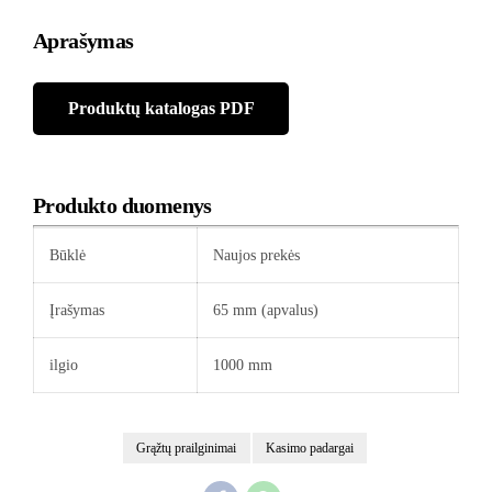
Aprašymas
Produktų katalogas PDF
Produkto duomenys
Būklė
Naujos prekės
Įrašymas
65 mm (apvalus)
ilgio
1000 mm
Grąžtų prailginimai
Kasimo padargai