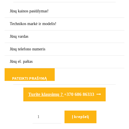
Turite klausimų ?
+370 686 86333
Kiekis
Į krepšelį