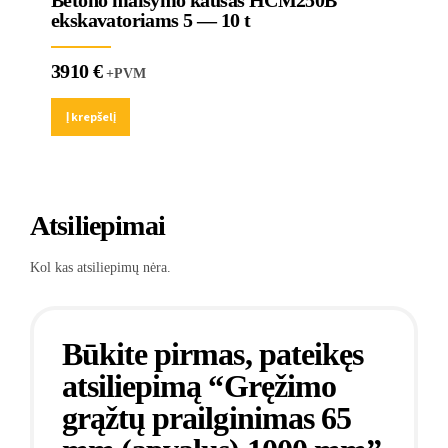
Betono maišymo kaušas HCM250B
ekskavatoriams 5 — 10 t
3910
€
+PVM
Į krepšelį
Atsiliepimai
Kol kas atsiliepimų nėra.
Būkite pirmas, pateikęs
atsiliepimą “Gręžimo
grąžtų prailginimas 65