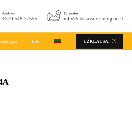
Telefono Nr.
Audrius
El. paštas
El. paštas
+370 686 86333
+370 648 37556
info@ekskavatoriaipigiau.lt
info@ekskavatoriaipigiau.lt
Paslaugos
Info
UŽKLAUSA:
UŽKLAUSA:
04A