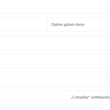
Didelės galinės durys
„Caterpillar“ sertifikuoto