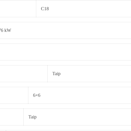
C18
76 kW
Taip
6×6
Taip