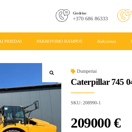
Giedrius
+370 686 86333
I PRIEDAI
PAKROVIMO RAMPOS
Aukcionai
Dumperiai
Caterpillar 745 
SKU:
208990-1
209000
€