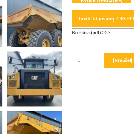
Turite klausimų ?
+370 
Brošiūra (pdf) >>>
Kiekis
Į krepšelį