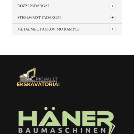
ROZZI PADARGAI
STEELWRIST PADARGAI
METALMEC PAKROVIMO RAMPOS