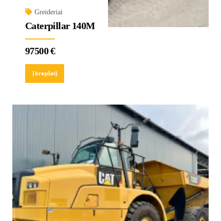
Greideriai
Caterpillar 140M
97500
€
Į krepšelį