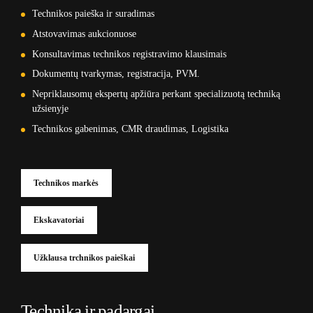
Technikos paieška ir suradimas
Atstovavimas aukcionuose
Konsultavimas technikos registravimo klausimais
Dokumentų tvarkymas, registracija, PVM.
Nepriklausomų ekspertų apžiūra perkant specializuotą techniką
užsienyje
Technikos gabenimas, CMR draudimas, Logistika
Technikos markės
Ekskavatoriai
Užklausa trchnikos paieškai
Technika ir padargai