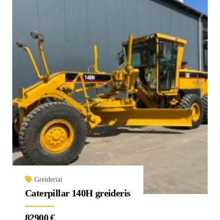
Greideriai
Caterpillar 140H greideris
82900
€