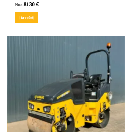
8130
€
Nuo
Į krepšelį