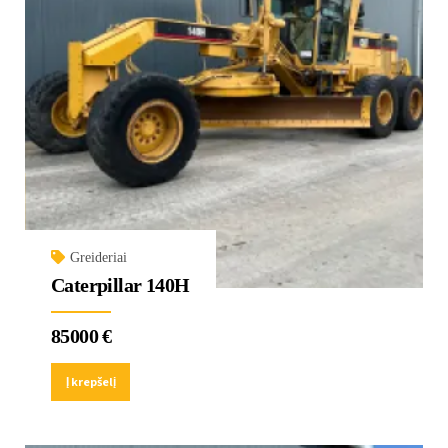
Greideriai
Caterpillar 140H
85000
€
Į krepšelį