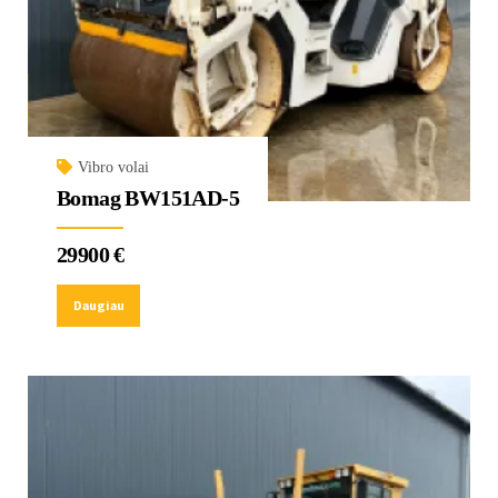
Vibro volai
Bomag BW151AD-5
29900
€
Daugiau