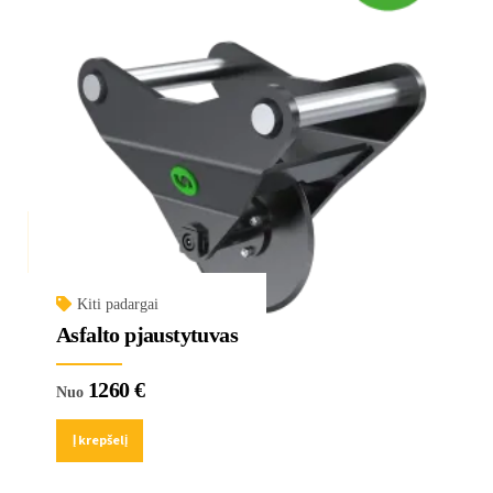
Kiti padargai
Asfalto pjaustytuvas
1260
€
Nuo
Į krepšelį