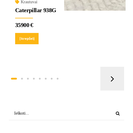
Krautuvai
Caterpillar 938G
35900
€
Į krepšelį