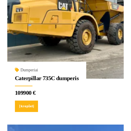
Dumperiai
Caterpillar 735C dumperis
109900
€
Į krepšelį