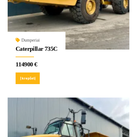
Dumperiai
Caterpillar 735C
114900
€
Į krepšelį