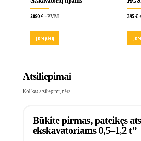
ekskavatorių tipams
HGS
2090
€
+PVM
395
€
Į krepšelį
Į kr
Atsiliepimai
Kol kas atsiliepimų nėra.
Būkite pirmas, pateikęs a
ekskavatoriams 0,5–1,2 t”