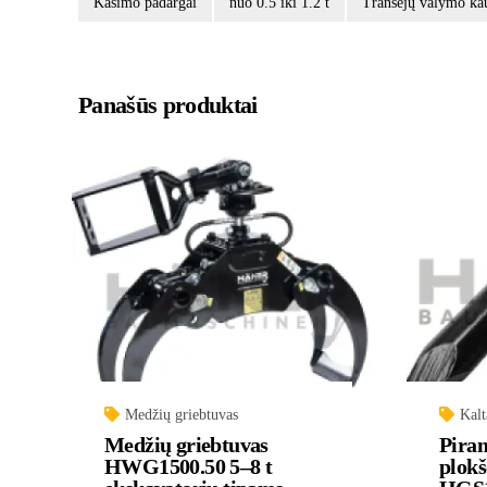
Kasimo padargai
nuo 0.5 iki 1.2 t
Tranšėjų valymo ka
Panašūs produktai
Medžių griebtuvas
Kalt
Medžių griebtuvas
Piram
HWG1500.50 5–8 t
plokš