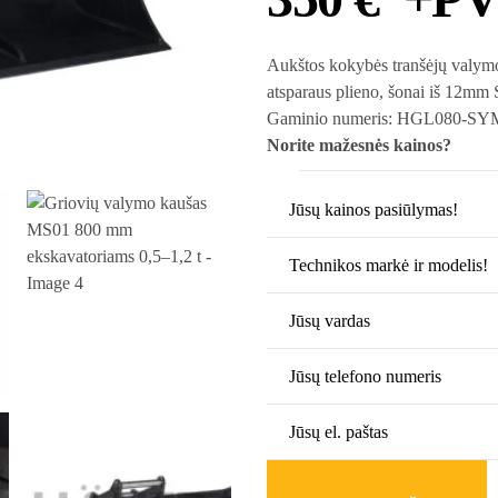
Aukštos kokybės tranšėjų valymo 
atsparaus plieno, šonai iš 12mm
Gaminio numeris: HGL080-S
Norite mažesnės kainos?