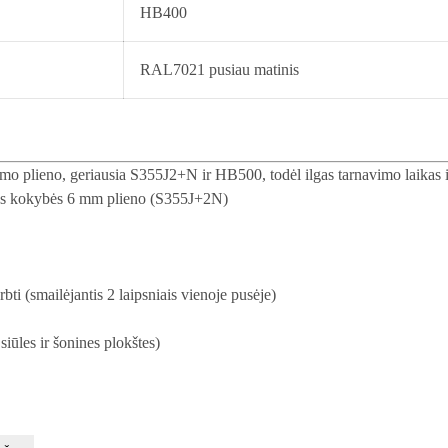
HB400
RAL7021 pusiau matinis
mo plieno, geriausia S355J2+N ir HB500, todėl ilgas tarnavimo laikas i
štos kokybės 6 mm plieno (S355J+2N)
ti (smailėjantis 2 laipsniais vienoje pusėje)
siūles ir šonines plokštes)