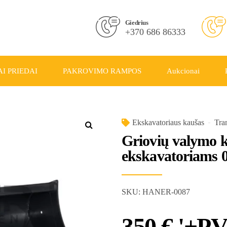
Giedrius
+370 686 86333
I PRIEDAI
PAKROVIMO RAMPOS
Aukcionai
Ekskavatoriaus kaušas
Tra
Griovių valymo
ekskavatoriams 0
SKU:
HANER-0087
350
€
'+P