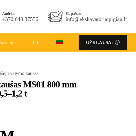
Telefono Nr.
Audrius
El. paštas
El. paštas
+370 686 86333
+370 648 37556
info@ekskavatoriaipigiau.lt
info@ekskavatoriaipigiau.lt
Paslaugos
Info
UŽKLAUSA:
UŽKLAUSA:
nšėjų valymo kaušas
 kaušas MS01 800 mm
,5–1,2 t
VM