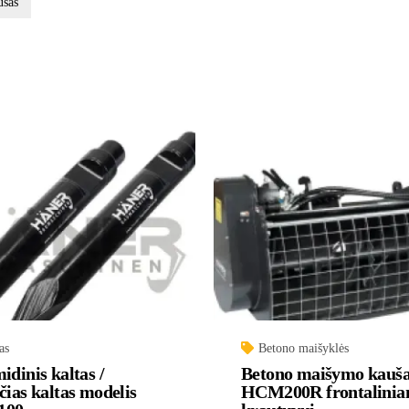
ušas
as
Betono maišyklės
idinis kaltas /
Betono maišymo kauš
čias kaltas modelis
HCM200R frontalini