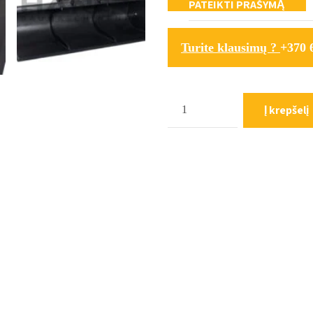
Turite klausimų ?
+370 
Kiekis
Į krepšelį