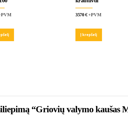
100
krautuvui
+PVM
3570
€
+PVM
epšelį
Į krepšelį
tsiliepimą “Griovių valymo kauša