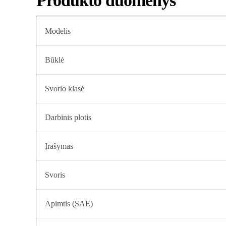
Produkto duomenys
Modelis
Būklė
Svorio klasė
Darbinis plotis
Įrašymas
Svoris
Apimtis (SAE)