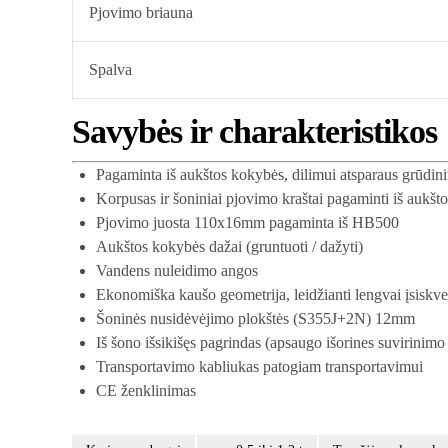
Pjovimo briauna
Spalva
Savybės ir charakteristikos
Pagaminta iš aukštos kokybės, dilimui atsparaus grūdini
Korpusas ir šoniniai pjovimo kraštai pagaminti iš auk
Pjovimo juosta 110x16mm pagaminta iš HB500
Aukštos kokybės dažai (gruntuoti / dažyti)
Vandens nuleidimo angos
Ekonomiška kaušo geometrija, leidžianti lengvai įsiskverb
Šoninės nusidėvėjimo plokštės (S355J+2N) 12mm
Iš šono išsikišęs pagrindas (apsaugo išorines suvirinimo 
Transportavimo kabliukas patogiam transportavimui
CE ženklinimas