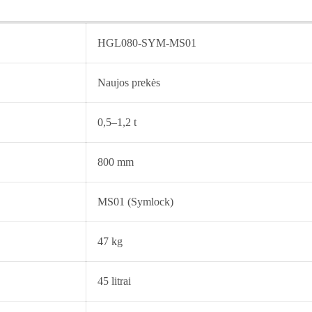
HGL080-SYM-MS01
Naujos prekės
0,5–1,2 t
800 mm
MS01 (Symlock)
47 kg
45 litrai