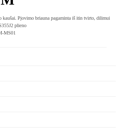
kaušai. Pjovimo briauna pagaminta iš itin tvirto, dilimui
 S355J2 plieno
YM-MS01