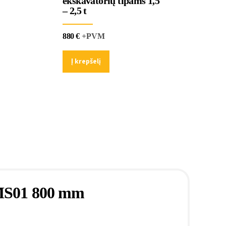
ekskavatorių tipams 1,5
– 2,5 t
880
€
+PVM
Į krepšelį
s MS01 800 mm