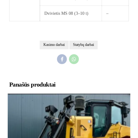
Dvivietis MS 08 (3–10 t)
–
Kasimo darbai
Statybų darbai
Panašūs produktai