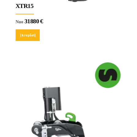
XTR15
31880
€
Nuo
Į krepšelį