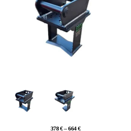
Price
378
€
–
664
€