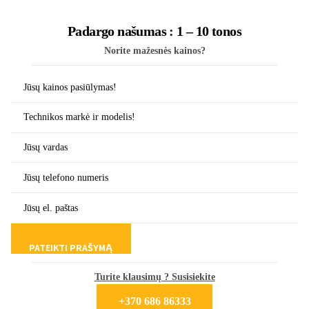
range:
378 €
Padargo našumas : 1 – 10 tonos
through
664 €
Norite mažesnės kainos?
Turite klausimų ? Susisiekite
+370 686 86333