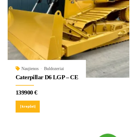
Naujienos
Buldozeriai
Caterpillar D6 LGP – CE
139900
€
Į krepšelį