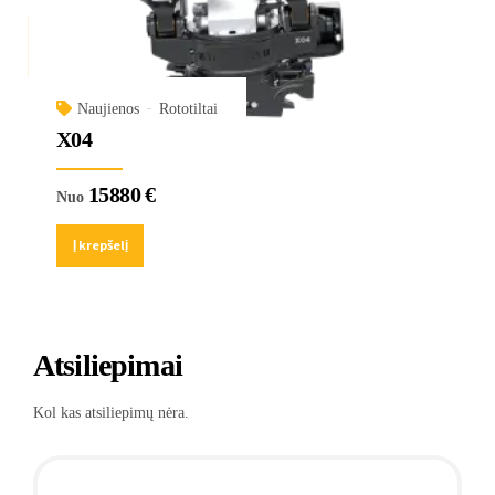
Naujienos
Rototiltai
X04
15880
€
Nuo
Į krepšelį
Atsiliepimai
Kol kas atsiliepimų nėra.