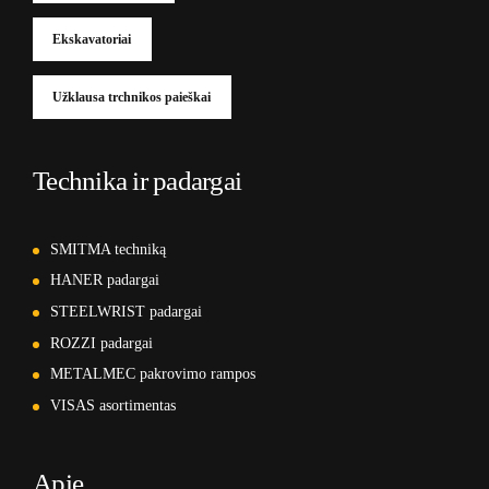
Ekskavatoriai
Užklausa trchnikos paieškai
Technika ir padargai
SMITMA techniką
HANER padargai
STEELWRIST padargai
ROZZI padargai
METALMEC pakrovimo rampos
VISAS asortimentas
Apie