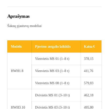
Aprašymas
Šaknų pjautuvų modeliai
Modelis
Pjovimo antgalio laikiklis
Kaina €
Vienvietis MS 01 (1–8 t)
378,15
HWH1.8
Vienvietis MS 03 (1–8 t)
411,76
Vienvietis MS 08 (1–8 t)
579,83
Dvivietis MS 01 (3–10 t)
462,18
HWH3.10
Dvivietis MS 03 (3–10 t)
495,80