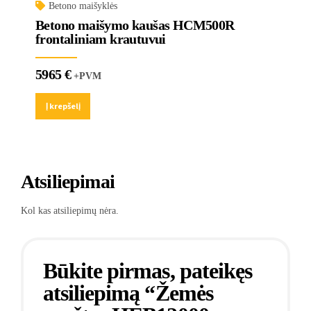
Betono maišyklės
Betono maišymo kaušas HCM500R
frontaliniam krautuvui
5965
€
+PVM
Į krepšelį
Atsiliepimai
Kol kas atsiliepimų nėra.
Būkite pirmas, pateikęs
atsiliepimą “Žemės