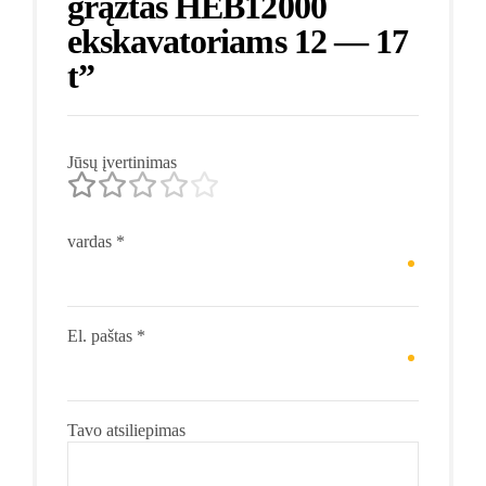
grąžtas HEB12000
ekskavatoriams 12 — 17
t”
Jūsų įvertinimas
vardas
*
El. paštas
*
Tavo atsiliepimas