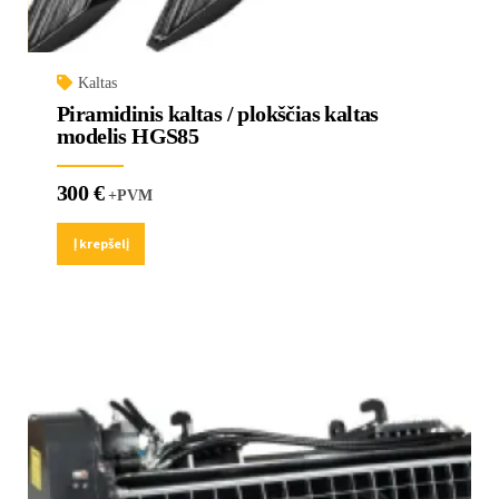
Kaltas
Piramidinis kaltas / plokščias kaltas
modelis HGS85
300
€
+PVM
Į krepšelį