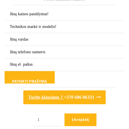
Turite klausimų ?
+370 686 86333
Kiekis
Į krepšelį