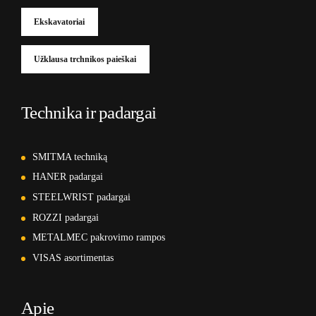
Ekskavatoriai
Užklausa trchnikos paieškai
Technika ir padargai
SMITMA techniką
HANER padargai
STEELWRIST padargai
ROZZI padargai
METALMEC pakrovimo rampos
VISAS asortimentas
Apie