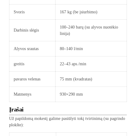
Svoris
167 kg (be įsiurbimo)
100–240 barų (su alyvos nuotėkio
Darbinis slėgis
linija)
Alyvos srautas
80–140 l/min
greitis
22–43 aps./min
pavaros velenas
75 mm (kvadratas)
Matmenys
930×290 mm
Įrašai
Už papildomą mokestį galime pasiūlyti tokį tvirtinimą (su pagrindo
plokšte):