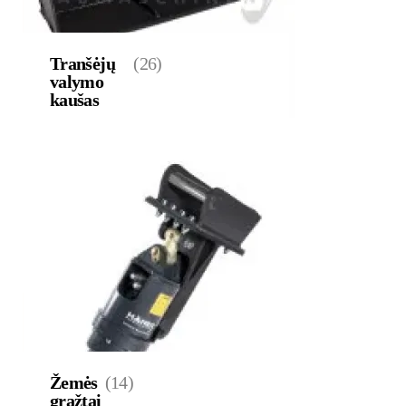
Tranšėjų
(26)
valymo
kaušas
Žemės
(14)
grąžtai