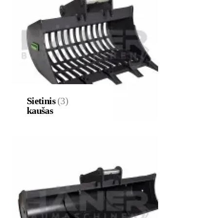
Sietinis
(3)
kaušas