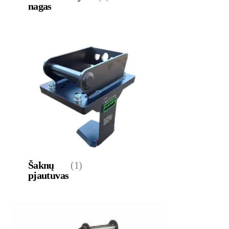
nagas
Šaknų
(1)
pjautuvas