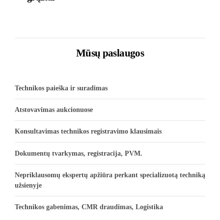
Mūsų paslaugos
Technikos paieška ir suradimas
Atstovavimas aukcionuose
Konsultavimas technikos registravimo klausimais
Dokumentų tvarkymas, registracija, PVM.
Nepriklausomų ekspertų apžiūra perkant specializuotą techniką
užsienyje
Technikos gabenimas, CMR draudimas, Logistika