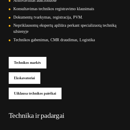
Atstovavimas aukcionuose
Konsultavimas technikos registravimo klausimais
Dokumentų tvarkymas, registracija, PVM.
Nepriklausomų ekspertų apžiūra perkant specializuotą techniką
užsienyje
Technikos gabenimas, CMR draudimas, Logistika
Technikos markės
Ekskavatoriai
Užklausa trchnikos paieškai
Technika ir padargai