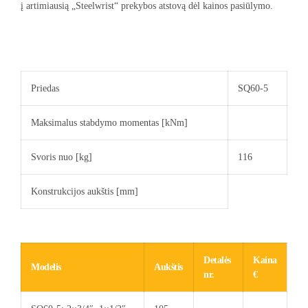
į artimiausią „Steelwrist“ prekybos atstovą dėl kainos pasiūlymo.
Priedas
SQ60-5
Maksimalus stabdymo momentas [kNm]
Svoris nuo [kg]
116
Konstrukcijos aukštis [mm]
Detalės
Kaina
Modelis
Aukštis
nr.
€