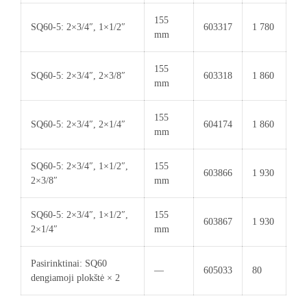
155
SQ60-5: 2×3/4″, 1×1/2″
603317
1 780
mm
155
SQ60-5: 2×3/4″, 2×3/8″
603318
1 860
mm
155
SQ60-5: 2×3/4″, 2×1/4″
604174
1 860
mm
SQ60-5: 2×3/4″, 1×1/2″,
155
603866
1 930
2×3/8″
mm
SQ60-5: 2×3/4″, 1×1/2″,
155
603867
1 930
2×1/4″
mm
Pasirinktinai: SQ60
—
605033
80
dengiamoji plokštė × 2