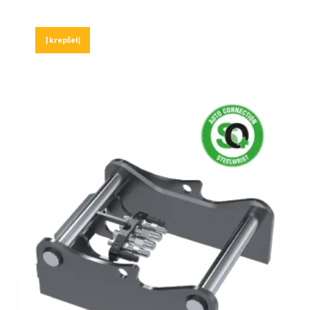
Į krepšelį