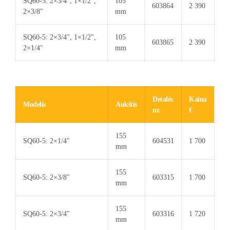
SQ60-5: 2×3/4″, 1×1/2″,
105
603864
2 390
2×3/8″
mm
SQ60-5: 2×3/4″, 1×1/2″,
105
603865
2 390
2×1/4″
mm
Detalės
Kaina
Modelis
Aukštis
nr.
€
155
SQ60-5: 2×1/4″
604531
1 700
mm
155
SQ60-5: 2×3/8″
603315
1 700
mm
155
SQ60-5: 2×3/4″
603316
1 720
mm