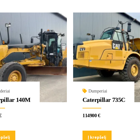
deriai
Dumperiai
rpillar 140M
Caterpillar 735C
€
114900
€
epšelį
Į krepšelį