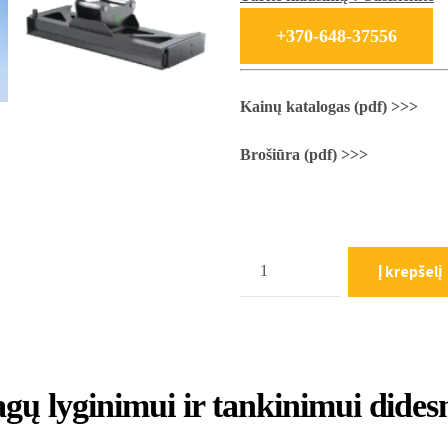
+370-648-37556
Kainų katalogas (pdf) >>>
Brošiūra (pdf) >>>
Kiekis
Į krepšelį
agų lyginimui ir tankinimui dides