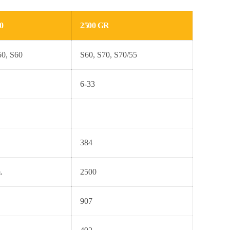
0
2500 GR
50, S60
S60, S70, S70/55
6-33
384
.
2500
907