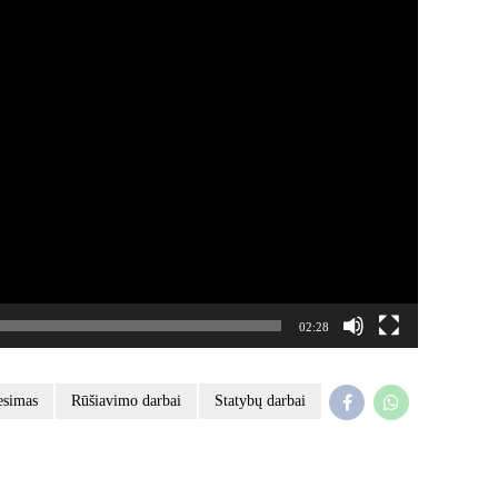
02:28
esimas
Rūšiavimo darbai
Statybų darbai