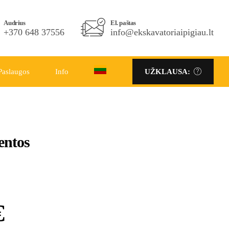
Telefono Nr.
Audrius
El. paštas
El. paštas
+370 686 86333
+370 648 37556
info@ekskavatoriaipigiau.lt
info@ekskavatoriaipigiau.lt
Paslaugos
Info
UŽKLAUSA:
UŽKLAUSA:
entos
€