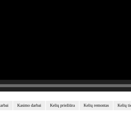
arbai
Kasimo darbai
Kelių priežiūra
Kelių remontas
Kelių ti