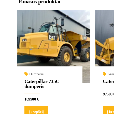
Panašūs produktai
Dumperiai
Grei
Caterpillar 735C
Cate
dumperis
97500
109900
€
Į krepšelį
Į kr