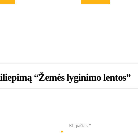
siliepimą “Žemės lyginimo lentos”
El. paštas
*