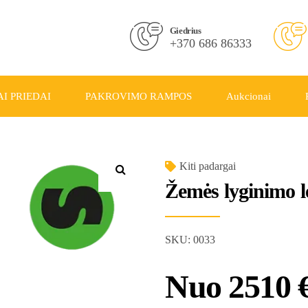
Giedrius
+370 686 86333
I PRIEDAI
PAKROVIMO RAMPOS
Aukcionai
Kiti padargai
Žemės lyginimo l
SKU:
0033
Nuo
2510