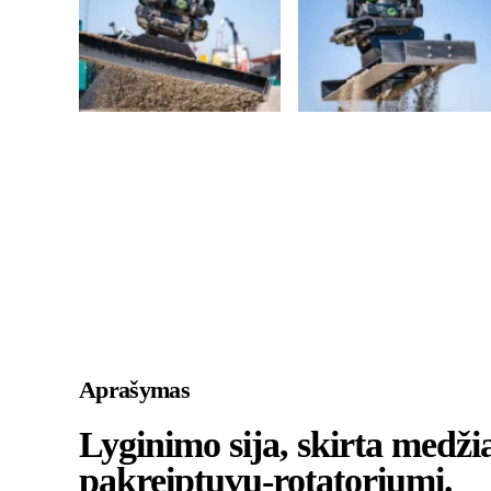
Aprašymas
Lyginimo sija, skirta medži
pakreiptuvu-rotatoriumi.