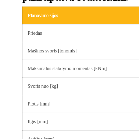
Planavimo sijos
Priedas
Mašinos svoris [tonomis]
Maksimalus stabdymo momentas [kNm]
Svoris nuo [kg]
Plotis [mm]
Ilgis [mm]