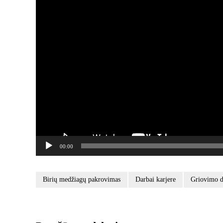
00:00
Birių medžiagų pakrovimas
Darbai karjere
Griovimo d