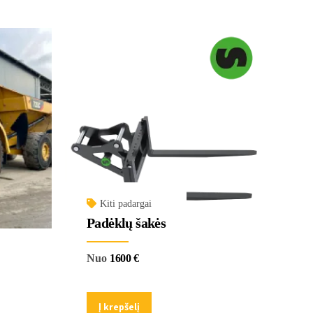
Kiti padargai
Padėklų šakės
Nuo
1600
€
Į krepšelį