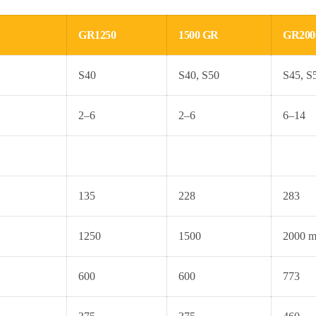
GR1250
1500 GR
GR200
S40
S40, S50
S45, S
2–6
2–6
6–14
135
228
283
1250
1500
2000 m
600
600
773