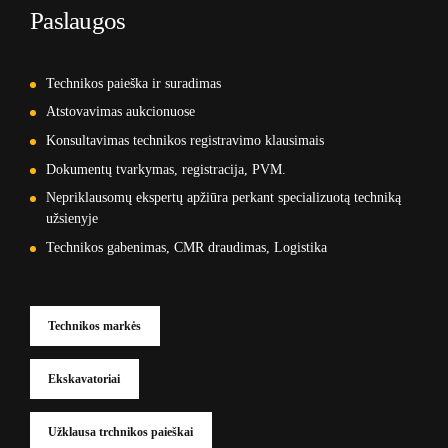
Paslaugos
Technikos paieška ir suradimas
Atstovavimas aukcionuose
Konsultavimas technikos registravimo klausimais
Dokumentų tvarkymas, registracija, PVM.
Nepriklausomų ekspertų apžiūra perkant specializuotą techniką
užsienyje
Technikos gabenimas, CMR draudimas, Logistika
Technikos markės
Ekskavatoriai
Užklausa trchnikos paieškai