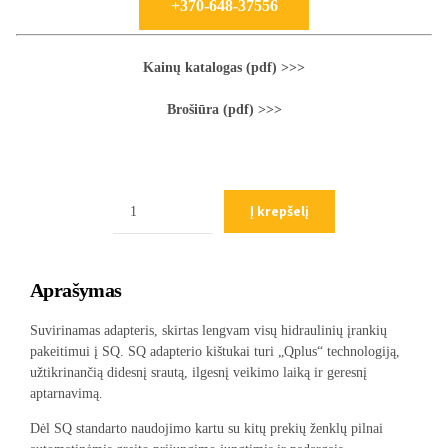
+370-648-37556
Kainų katalogas (pdf) >>>
Brošiūra (pdf) >>>
Kiekis
Į krepšelį
Aprašymas
Suvirinamas adapteris, skirtas lengvam visų hidraulinių įrankių
pakeitimui į SQ. SQ adapterio kištukai turi „Qplus“ technologiją,
užtikrinančią didesnį srautą, ilgesnį veikimo laiką ir geresnį
aptarnavimą.
Dėl SQ standarto naudojimo kartu su kitų prekių ženklų pilnai