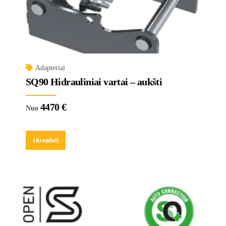
Adapteriai
SQ90 Hidrauliniai vartai – aukšti
4470
€
Nuo
Į krepšelį