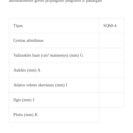
automatinėmis greito prijungimo jungtimis ir padargais
Tipas
SQ60-4
Greitas atleidimas
Važiuoklės bazė (cm³ matmenys) (mm) G
Aukštis (mm) A
Adatos veleno skersmuo (mm) I
Ilgis (mm) J
Plotis (mm) K