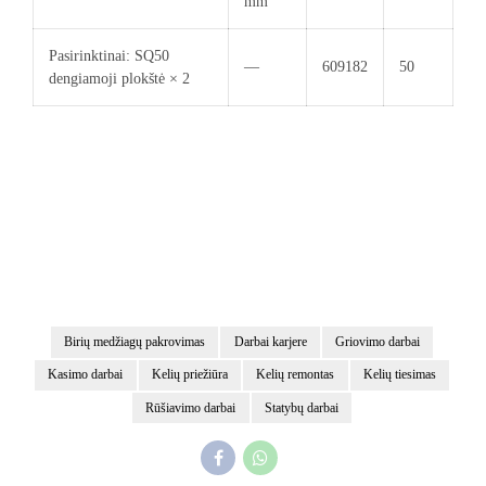
mm
Pasirinktinai: SQ50
—
609182
50
dengiamoji plokštė × 2
Birių medžiagų pakrovimas
Darbai karjere
Griovimo darbai
Kasimo darbai
Kelių priežiūra
Kelių remontas
Kelių tiesimas
Rūšiavimo darbai
Statybų darbai