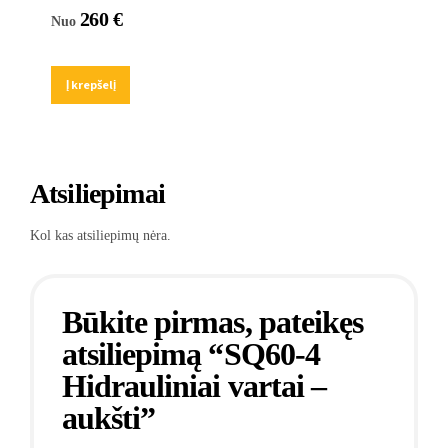
260
€
Nuo
Į krepšelį
Atsiliepimai
Kol kas atsiliepimų nėra.
Būkite pirmas, pateikęs
atsiliepimą “SQ60-4
Hidrauliniai vartai –
aukšti”