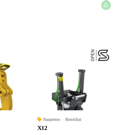
Naujienos
Rototiltai
X12