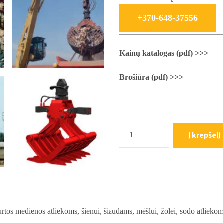
+370-648-37556
Kainų katalogas (pdf) >>>
Brošiūra (pdf) >>>
Kiekis
Į krepšelį
kurtos medienos atliekoms, šienui, šiaudams, mėšlui, žolei, sodo atliek