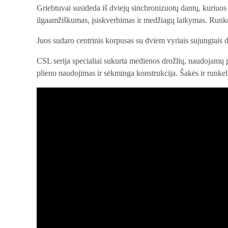
Griebtuvai susideda iš dviejų sinchronizuotų dantų, kuriuos va
ilgaamžiškumas, įsiskverbimas ir medžiagų laikymas. Runkeli
Juos sudaro centrinis korpusas su dviem vyriais sujungtais d
CSL serija specialiai sukurta medienos drožlių, naudojamų 
plieno naudojimas ir sėkminga konstrukcija. Šakės ir runkeli
Video
grotuvas