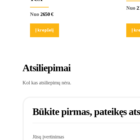
Nuo
2
Nuo
2650
€
Į krepšelį
Į kr
Atsiliepimai
Kol kas atsiliepimų nėra.
Būkite pirmas, pateikęs at
Jūsų įvertinimas