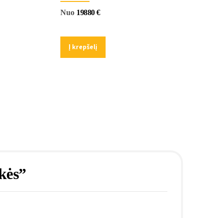
Nuo
19880
€
Į krepšelį
akės”