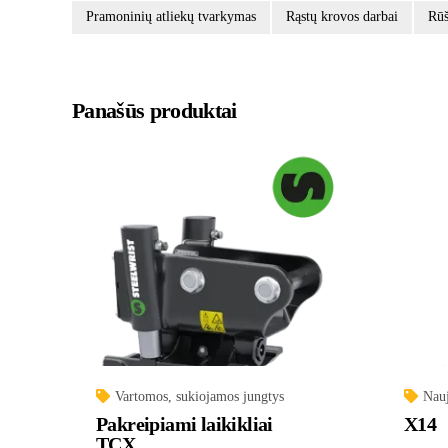
Pramoninių atliekų tvarkymas
Rąstų krovos darbai
Rūš
Panašūs produktai
Vartomos, sukiojamos jungtys
Nauj
Pakreipiami laikikliai
X14
TCX