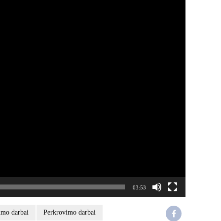
03:53
imo darbai
Perkrovimo darbai