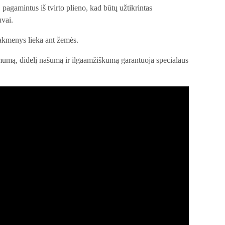
, pagamintus iš tvirto plieno, kad būtų užtikrintas
uvai.
r akmenys lieka ant žemės.
imumą, didelį našumą ir ilgaamžiškumą garantuoja specialaus