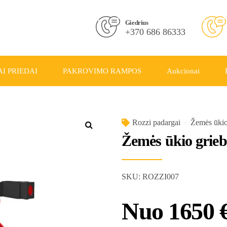
Giedrius
+370 686 86333
I PRIEDAI
PAKROVIMO RAMPOS
Aukcionai
Rozzi padargai
Žemės ūkio
Žemės ūkio grieb
SKU:
ROZZI007
Nuo
1650