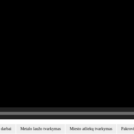
 darbai
Metalo laužo tvarkymas
Miesto atliekų tvarkymas
Pakrov