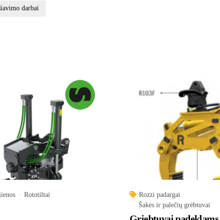
iavimo darbai
ienos
Rototiltai
Rozzi padargai
Šakės ir palečių grėbtuvai
Griebtuvai padeklams