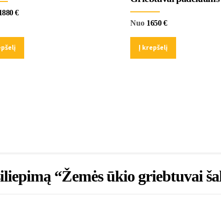
1880
€
Nuo
1650
€
epšelį
Į krepšelį
siliepimą “Žemės ūkio griebtuvai š