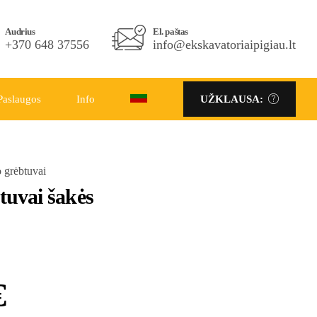
Telefono Nr.
Audrius
El. paštas
El. paštas
+370 686 86333
+370 648 37556
info@ekskavatoriaipigiau.lt
info@ekskavatoriaipigiau.lt
Paslaugos
Info
UŽKLAUSA:
UŽKLAUSA:
 grėbtuvai
tuvai šakės
€