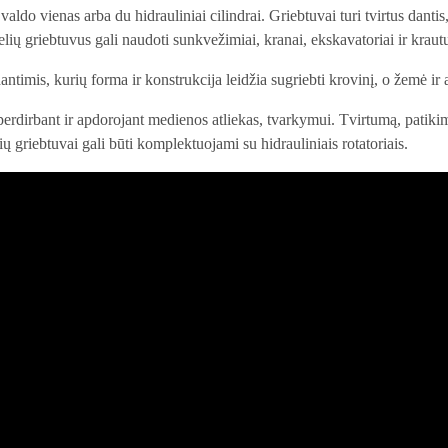
ldo vienas arba du hidrauliniai cilindrai. Griebtuvai turi tvirtus dantis
ų griebtuvus gali naudoti sunkvežimiai, kranai, ekskavatoriai ir kraut
antimis, kurių forma ir konstrukcija leidžia sugriebti krovinį, o žemė i
perdirbant ir apdorojant medienos atliekas, tvarkymui. Tvirtumą, patik
ų griebtuvai gali būti komplektuojami su hidrauliniais rotatoriais.