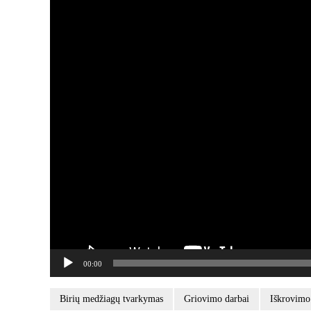
00:00
Birių medžiagų tvarkymas
Griovimo darbai
Iškrovimo