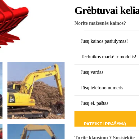
Grėbtuvai kelia
Norite mažesnės kainos?
Turite klausimų ? Susisiekite