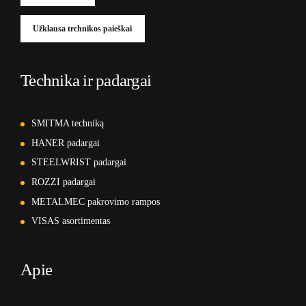
Užklausa trchnikos paieškai
Technika ir padargai
SMITMA techniką
HANER padargai
STEELWRIST padargai
ROZZI padargai
METALMEC pakrovimo rampos
VISAS asortimentas
Apie