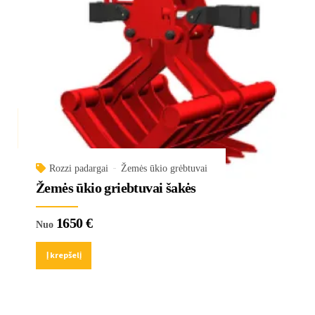
Rozzi padargai
Žemės ūkio grėbtuvai
Žemės ūkio griebtuvai šakės
1650
€
Nuo
Į krepšelį