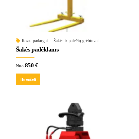
Rozzi padargai
Šakės ir palečių grėbtuvai
Šakės padėklams
850
€
Nuo
Į krepšelį