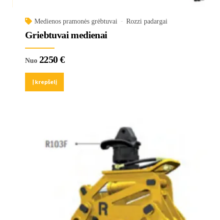
Medienos pramonės grėbtuvai
Rozzi padargai
Griebtuvai medienai
2250
€
Nuo
Į krepšelį