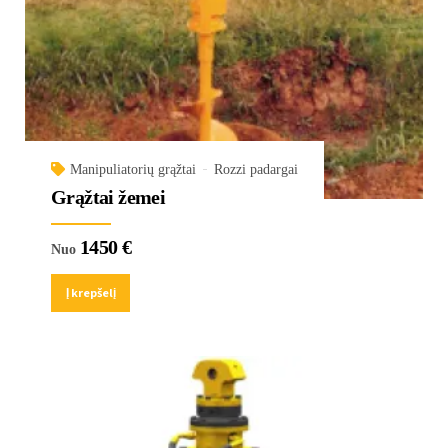
Manipuliatorių grąžtai
Rozzi padargai
Grąžtai žemei
1450
€
Nuo
Į krepšelį