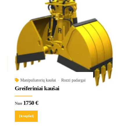
Manipuliatorių kaušai
Rozzi padargai
Greiferiniai kaušai
1750
€
Nuo
Į krepšelį