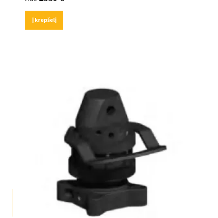
Į krepšelį