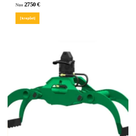
2750
€
Nuo
Į krepšelį