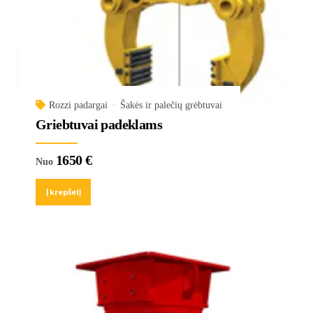
Rozzi padargai
Šakės ir palečių grėbtuvai
Griebtuvai padeklams
1650
€
Nuo
Į krepšelį