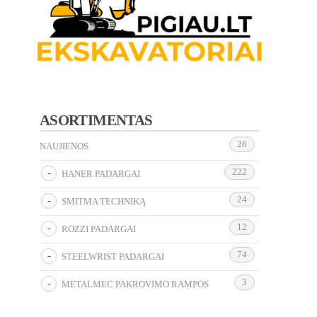
ASORTIMENTAS
26
NAUJIENOS
222
HANER PADARGAI
24
SMITMA TECHNIKĄ
12
ROZZI PADARGAI
74
STEELWRIST PADARGAI
3
METALMEC PAKROVIMO RAMPOS