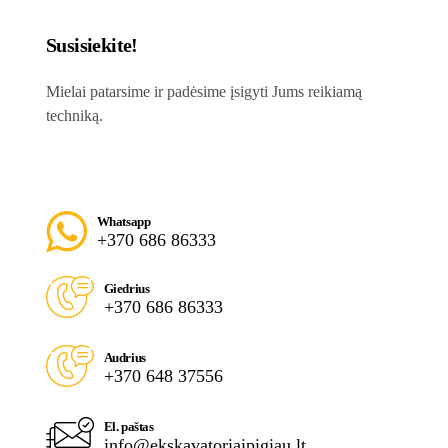
Susisiekite!
Mielai patarsime ir padėsime įsigyti Jums reikiamą
techniką.
Whatsapp
+370 686 86333
Giedrius
+370 686 86333
Audrius
+370 648 37556
El. paštas
info@ekskavatoriaipigiau.lt