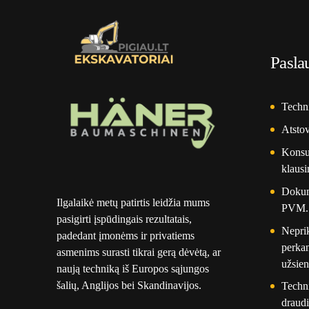
Pasla
Techni
Atsto
Konsul
klausi
Dokume
Ilgalaikė metų patirtis leidžia mums
PVM.
pasigirti įspūdingais rezultatais,
Nepri
padedant įmonėms ir privatiems
perkan
asmenims surasti tikrai gerą dėvėtą, ar
užsien
naują techniką iš Europos sąjungos
šalių, Anglijos bei Skandinavijos.
Techn
draudi