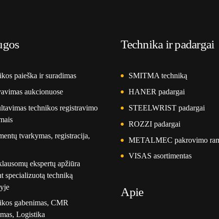
ugos
Technika ir padargai
kos paieška ir suradimas
SMITMA techniką
vavimas aukcionuose
HANER padargai
tavimas technikos registravimo
STEELWRIST padargai
mais
ROZZI padargai
ntų tvarkymas, registracija,
METALMEC pakrovimo ra
VISAS asortimentas
klausomų ekspertų apžiūra
t specializuotą techniką
yje
Apie
ikos gabenimas, CMR
mas, Logistika