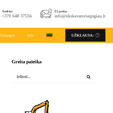
Telefono Nr.
Audrius
El. paštas
El. paštas
+370 686 86333
+370 648 37556
info@ekskavatoriaipigiau.lt
info@ekskavatoriaipigiau.lt
Paslaugos
Info
UŽKLAUSA:
UŽKLAUSA:
Greita paieška