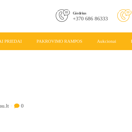
Giedrius
+370 686 86333
I PRIEDAI
PAKROVIMO RAMPOS
Aukcionai
au.lt
0