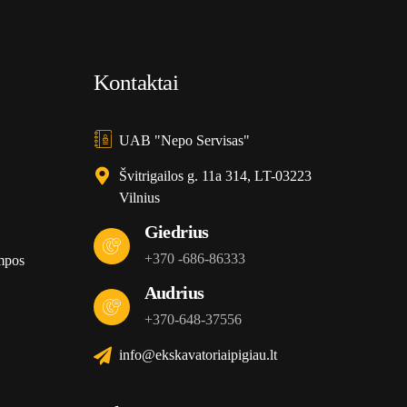
Kontaktai
UAB "Nepo Servisas"
Švitrigailos g. 11a 314, LT-03223
Vilnius
Giedrius
+370 -686-86333
mpos
Audrius
+370-648-37556
info@ekskavatoriaipigiau.lt