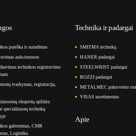
ugos
Technika ir padargai
kos paieška ir suradimas
SMITMA techniką
vavimas aukcionuose
HANER padargai
tavimas technikos registravimo
STEELWRIST padargai
mais
ROZZI padargai
ntų tvarkymas, registracija,
METALMEC pakrovimo ra
VISAS asortimentas
klausomų ekspertų apžiūra
t specializuotą techniką
yje
Apie
ikos gabenimas, CMR
mas, Logistika