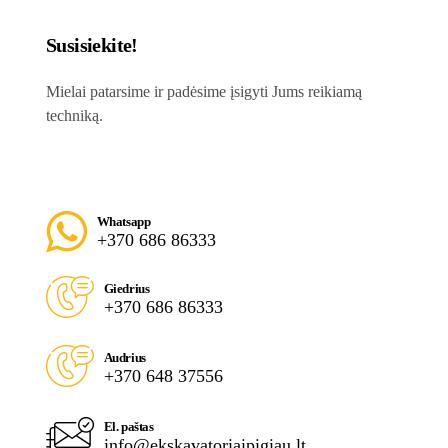
Susisiekite!
Mielai patarsime ir padėsime įsigyti Jums reikiamą
techniką.
Whatsapp
+370 686 86333
Giedrius
+370 686 86333
Audrius
+370 648 37556
El. paštas
info@ekskavatoriaipigiau.lt