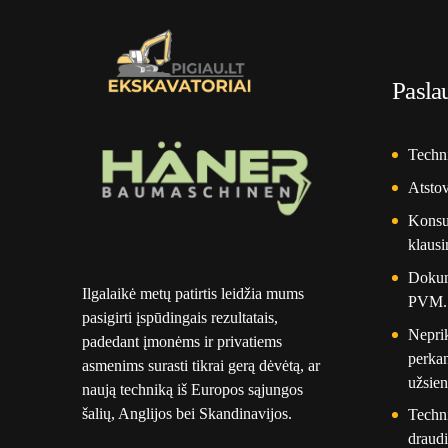
Pasla
Techni
Atsto
Konsul
klausi
Dokume
Ilgalaikė metų patirtis leidžia mums
PVM.
pasigirti įspūdingais rezultatais,
Nepri
padedant įmonėms ir privatiems
perkan
asmenims surasti tikrai gerą dėvėtą, ar
užsien
naują techniką iš Europos sąjungos
šalių, Anglijos bei Skandinavijos.
Techn
draudi