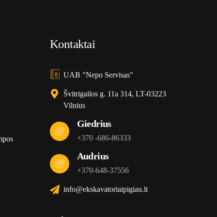
Kontaktai
UAB "Nepo Servisas"
Švitrigailos g. 11a 314, LT-03223
Vilnius
Giedrius
+370 -686-86333
mpos
Audrius
+370-648-37556
info@ekskavatoriaipigiau.lt