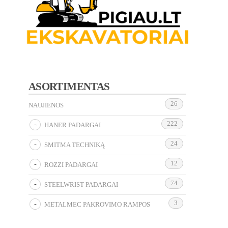
ASORTIMENTAS
26
NAUJIENOS
222
HANER PADARGAI
24
SMITMA TECHNIKĄ
12
ROZZI PADARGAI
74
STEELWRIST PADARGAI
3
METALMEC PAKROVIMO RAMPOS