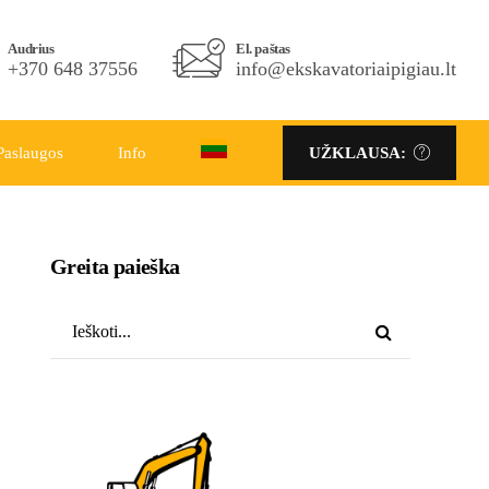
Telefono Nr.
Audrius
El. paštas
El. paštas
+370 686 86333
+370 648 37556
info@ekskavatoriaipigiau.lt
info@ekskavatoriaipigiau.lt
Paslaugos
Info
UŽKLAUSA:
UŽKLAUSA:
Greita paieška