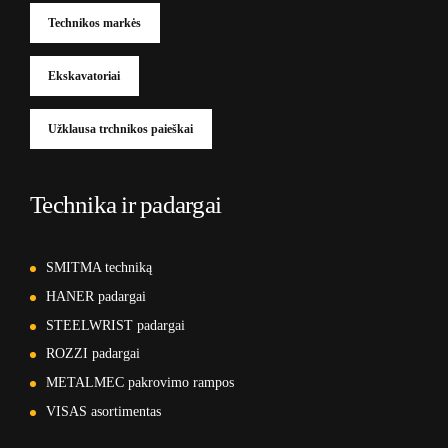
Technikos markės
Ekskavatoriai
Užklausa trchnikos paieškai
Technika ir padargai
SMITMA techniką
HANER padargai
STEELWRIST padargai
ROZZI padargai
METALMEC pakrovimo rampos
VISAS asortimentas