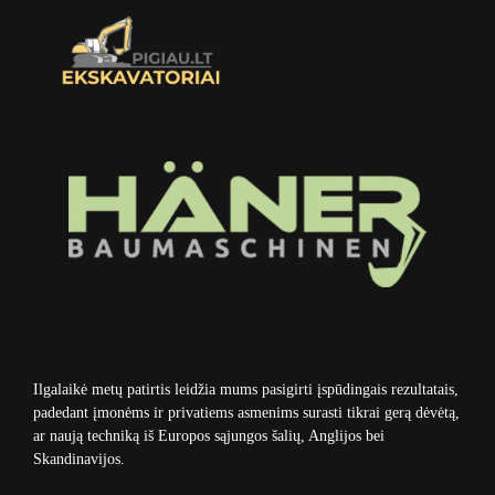
Ilgalaikė metų patirtis leidžia mums pasigirti įspūdingais rezultatais,
padedant įmonėms ir privatiems asmenims surasti tikrai gerą dėvėtą,
ar naują techniką iš Europos sąjungos šalių, Anglijos bei
Skandinavijos.