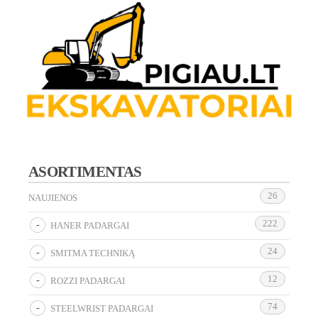
ASORTIMENTAS
26
NAUJIENOS
222
HANER PADARGAI
24
SMITMA TECHNIKĄ
12
ROZZI PADARGAI
74
STEELWRIST PADARGAI